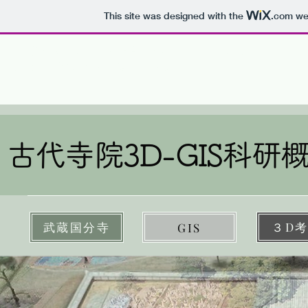
This site was designed with the
.com
web
考古学ビッグデータの統合・3D-GIS化
による古代寺院立地・造営・景観論
古代寺院3D-GIS科研
武蔵国分寺
３D
GIS